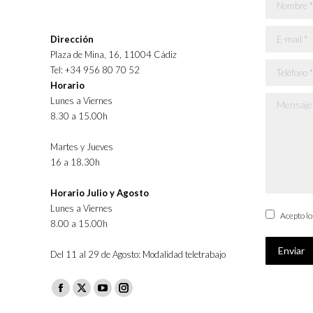
Nombre *
E-mail *
Dirección
Plaza de Mina, 16, 11004 Cádiz
Teléfono *
Tel: +34 956 80 70 52
Horario
Lunes a Viernes
Mensaje *
8.30 a 15.00h
Martes y Jueves
16 a 18.30h
Horario Julio y Agosto
Lunes a Viernes
Acepto l
8.00 a 15.00h
Enviar
Del 11 al 29 de Agosto: Modalidad teletrabajo
Facebook
X
YouTube
Instagram