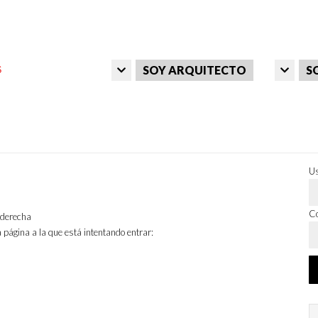
SOY ARQUITECTO
S
Us
Co
a derecha
 página a la que está intentando entrar: