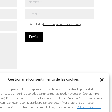
Nombre *
E-mail *
Acepto los
términos y condiciones de uso
Enviar
Gestionar el consentimiento de las cookies
okies propias y de terceros para fines analíticos y para mostrarte publicidad
 en base a un perfil elaborado a partir de tus hábitos de navegación (por ejemplo,
adas). Puede aceptar todas las cookies pulsando el botón "Aceptar" , rechazar su uso
otón "Denegar" o configurarlas pulsando el botón “Ver preferencias”. Puede
información o cambiar posteriormente los ajustes en nuestra
Política de Cookies.