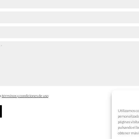
os
términos y condiciones de uso
Utilizamos co
personalizada
páginas visit
pulsando el b
obtener más 