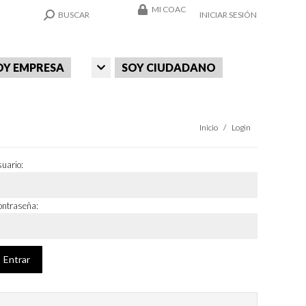
MI COAC
SEARCH:
BUSCAR
INICIAR SESIÓN
OY EMPRESA
SOY CIUDADANO
Estás aquí:
Inicio
Login
uario:
ntraseña: