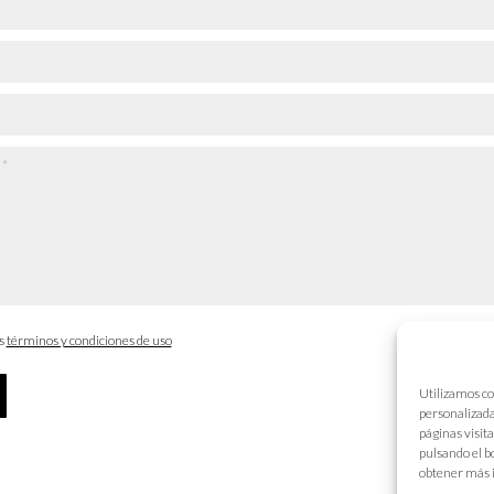
os
términos y condiciones de uso
Utilizamos co
personalizada
páginas visit
pulsando el b
obtener más 