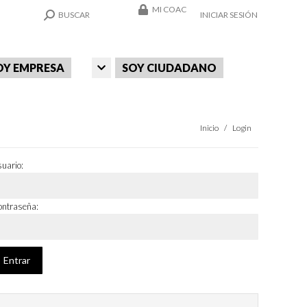
MI COAC
SEARCH:
BUSCAR
INICIAR SESIÓN
OY EMPRESA
SOY CIUDADANO
Estás aquí:
Inicio
Login
uario:
ntraseña: