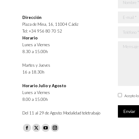
Nombre *
E-mail *
Dirección
Plaza de Mina, 16, 11004 Cádiz
Teléfono *
Tel: +34 956 80 70 52
Horario
Lunes a Viernes
Mensaje *
8.30 a 15.00h
Martes y Jueves
16 a 18.30h
Horario Julio y Agosto
Lunes a Viernes
Acepto l
8.00 a 15.00h
Enviar
Del 11 al 29 de Agosto: Modalidad teletrabajo
Facebook
X
YouTube
Instagram