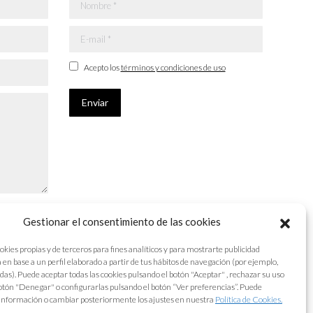
Nombre *
E-mail *
Acepto los
términos y condiciones de uso
Enviar
Gestionar el consentimiento de las cookies
okies propias y de terceros para fines analíticos y para mostrarte publicidad
 en base a un perfil elaborado a partir de tus hábitos de navegación (por ejemplo,
adas). Puede aceptar todas las cookies pulsando el botón "Aceptar" , rechazar su uso
otón "Denegar" o configurarlas pulsando el botón “Ver preferencias”. Puede
información o cambiar posteriormente los ajustes en nuestra
Política de Cookies.