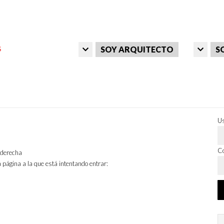
SOY ARQUITECTO
S
Us
Co
a derecha
 página a la que está intentando entrar: