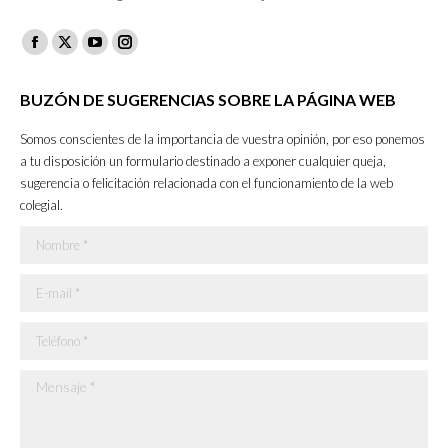
Facebook
X
YouTube
Instagram
page
page
page
page
BUZÓN DE SUGERENCIAS SOBRE LA PÁGINA WEB
opens
opens
opens
opens
in
in
in
in
Somos conscientes de la importancia de vuestra opinión, por eso ponemos
new
new
new
new
a tu disposición un formulario destinado a exponer cualquier queja,
sugerencia o felicitación relacionada con el funcionamiento de la web
window
window
window
window
colegial.
Nombre *
E-mail *
Teléfono *
Mensaje *