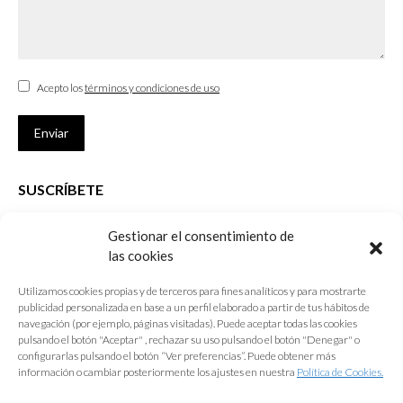
Acepto los
términos y condiciones de uso
Enviar
SUSCRÍBETE
Si no eres Colegiado y deseas recibir las noticias sobre las actividades
Gestionar el consentimiento de
que desarrolla el Colegio de Arquitectos de Cádiz
las cookies
Nombre *
Utilizamos cookies propias y de terceros para fines analíticos y para mostrarte
publicidad personalizada en base a un perfil elaborado a partir de tus hábitos de
E-mail *
navegación (por ejemplo, páginas visitadas). Puede aceptar todas las cookies
pulsando el botón "Aceptar" , rechazar su uso pulsando el botón "Denegar" o
configurarlas pulsando el botón “Ver preferencias”. Puede obtener más
Acepto los
términos y condiciones de uso
información o cambiar posteriormente los ajustes en nuestra
Política de Cookies.