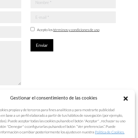
Nombre *
E-mail *
Acepto los
términos y condiciones de uso
Enviar
Gestionar el consentimiento de las cookies
okies propias y de terceros para fines analíticos y para mostrarte publicidad
 en base a un perfil elaborado a partir de tus hábitos de navegación (por ejemplo,
adas). Puede aceptar todas las cookies pulsando el botón "Aceptar" , rechazar su uso
otón "Denegar" o configurarlas pulsando el botón “Ver preferencias”. Puede
información o cambiar posteriormente los ajustes en nuestra
Política de Cookies.