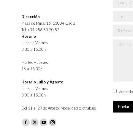
Nombre *
E-mail *
Dirección
Plaza de Mina, 16, 11004 Cádiz
Teléfono *
Tel: +34 956 80 70 52
Horario
Lunes a Viernes
Mensaje *
8.30 a 15.00h
Martes y Jueves
16 a 18.30h
Horario Julio y Agosto
Lunes a Viernes
Acepto l
8.00 a 15.00h
Enviar
Del 11 al 29 de Agosto: Modalidad teletrabajo
Facebook
X
YouTube
Instagram