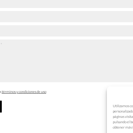
os
términos y condiciones de uso
Utilizamos co
personalizada
páginas visit
pulsando el b
obtener más 