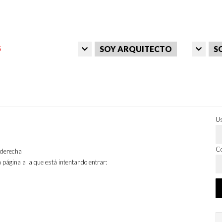
SOY ARQUITECTO
S
Us
Co
a derecha
 página a la que está intentando entrar: