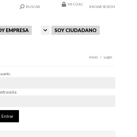
MI COAC
SEARCH:
BUSCAR
INICIAR SESIÓN
OY EMPRESA
SOY CIUDADANO
Estás aquí:
Inicio
Login
uario:
ntraseña: