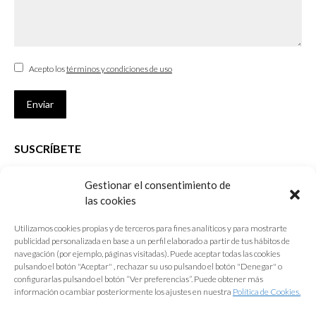
Acepto los
términos y condiciones de uso
Enviar
SUSCRÍBETE
Si no eres Colegiado y deseas recibir las noticias sobre las actividades
Gestionar el consentimiento de
que desarrolla el Colegio de Arquitectos de Cádiz
las cookies
Nombre *
Utilizamos cookies propias y de terceros para fines analíticos y para mostrarte
publicidad personalizada en base a un perfil elaborado a partir de tus hábitos de
E-mail *
navegación (por ejemplo, páginas visitadas). Puede aceptar todas las cookies
pulsando el botón "Aceptar" , rechazar su uso pulsando el botón "Denegar" o
configurarlas pulsando el botón “Ver preferencias”. Puede obtener más
Acepto los
términos y condiciones de uso
información o cambiar posteriormente los ajustes en nuestra
Política de Cookies.