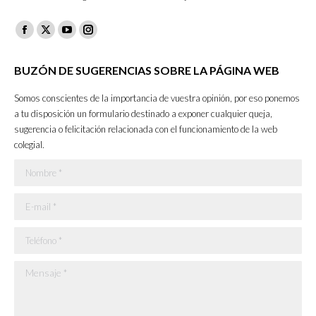
Facebook
X
YouTube
Instagram
page
page
page
page
BUZÓN DE SUGERENCIAS SOBRE LA PÁGINA WEB
opens
opens
opens
opens
in
in
in
in
Somos conscientes de la importancia de vuestra opinión, por eso ponemos
new
new
new
new
a tu disposición un formulario destinado a exponer cualquier queja,
sugerencia o felicitación relacionada con el funcionamiento de la web
window
window
window
window
colegial.
Nombre *
E-mail *
Teléfono *
Mensaje *