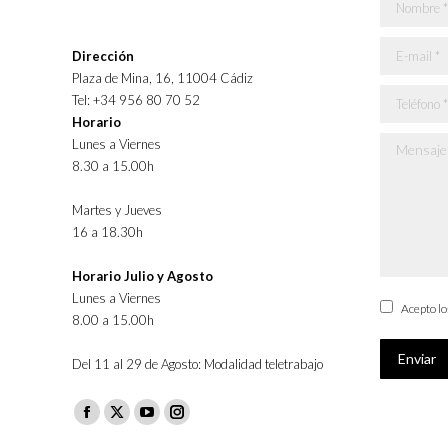
Nombre *
E-mail *
Dirección
Plaza de Mina, 16, 11004 Cádiz
Teléfono *
Tel: +34 956 80 70 52
Horario
Lunes a Viernes
Mensaje *
8.30 a 15.00h
Martes y Jueves
16 a 18.30h
Horario Julio y Agosto
Lunes a Viernes
Acepto l
8.00 a 15.00h
Enviar
Del 11 al 29 de Agosto: Modalidad teletrabajo
Facebook
X
YouTube
Instagram