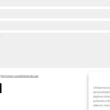
os
términos y condiciones de uso
Utilizamos co
personalizada
páginas visit
pulsando el b
obtener más 