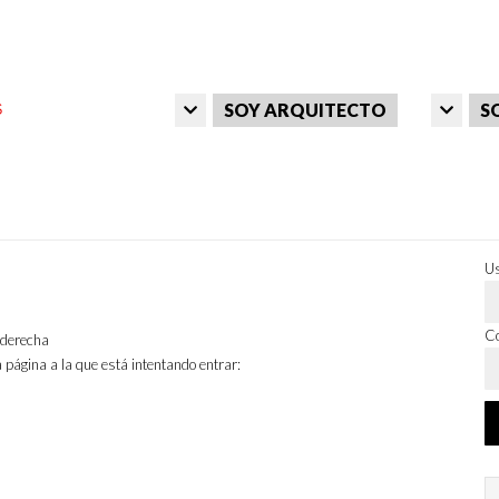
SOY ARQUITECTO
S
Us
Co
a derecha
 página a la que está intentando entrar: