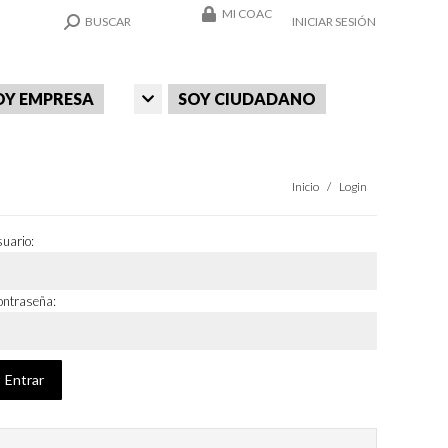
MI COAC
SEARCH:
BUSCAR
INICIAR SESIÓN
OY EMPRESA
SOY CIUDADANO
Estás aquí:
Inicio
Login
uario:
ntraseña: