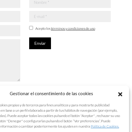
Nombre *
E-mail *
Acepto los
términos y condiciones de uso
Enviar
Gestionar el consentimiento de las cookies
okies propias y de terceros para fines analíticos y para mostrarte publicidad
 en base a un perfil elaborado a partir de tus hábitos de navegación (por ejemplo,
adas). Puede aceptar todas las cookies pulsando el botón "Aceptar" , rechazar su uso
otón "Denegar" o configurarlas pulsando el botón “Ver preferencias”. Puede
información o cambiar posteriormente los ajustes en nuestra
Política de Cookies.