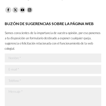
Facebook
X
YouTube
Instagram
page
page
page
page
BUZÓN DE SUGERENCIAS SOBRE LA PÁGINA WEB
opens
opens
opens
opens
in
in
in
in
Somos conscientes de la importancia de vuestra opinión, por eso ponemos
new
new
new
new
a tu disposición un formulario destinado a exponer cualquier queja,
sugerencia o felicitación relacionada con el funcionamiento de la web
window
window
window
window
colegial.
Nombre *
E-mail *
Teléfono *
Mensaje *