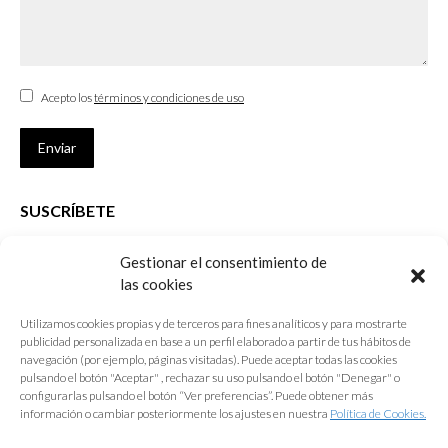
Acepto los
términos y condiciones de uso
Enviar
SUSCRÍBETE
Si no eres Colegiado y deseas recibir las noticias sobre las actividades
Gestionar el consentimiento de
que desarrolla el Colegio de Arquitectos de Cádiz
las cookies
Nombre *
Utilizamos cookies propias y de terceros para fines analíticos y para mostrarte
publicidad personalizada en base a un perfil elaborado a partir de tus hábitos de
E-mail *
navegación (por ejemplo, páginas visitadas). Puede aceptar todas las cookies
pulsando el botón "Aceptar" , rechazar su uso pulsando el botón "Denegar" o
configurarlas pulsando el botón “Ver preferencias”. Puede obtener más
Acepto los
términos y condiciones de uso
información o cambiar posteriormente los ajustes en nuestra
Política de Cookies.