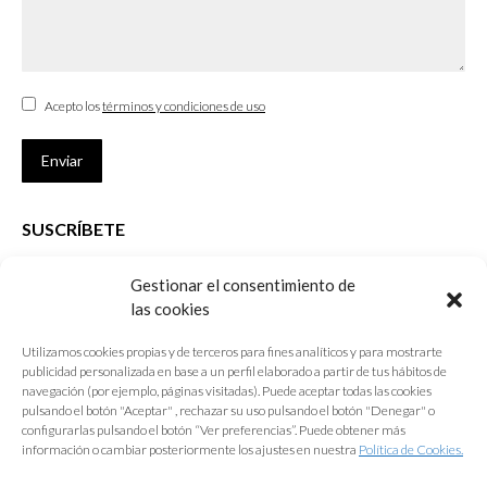
Acepto los
términos y condiciones de uso
Enviar
SUSCRÍBETE
Si no eres Colegiado y deseas recibir las noticias sobre las actividades
Gestionar el consentimiento de
que desarrolla el Colegio de Arquitectos de Cádiz
las cookies
Nombre *
Utilizamos cookies propias y de terceros para fines analíticos y para mostrarte
publicidad personalizada en base a un perfil elaborado a partir de tus hábitos de
E-mail *
navegación (por ejemplo, páginas visitadas). Puede aceptar todas las cookies
pulsando el botón "Aceptar" , rechazar su uso pulsando el botón "Denegar" o
configurarlas pulsando el botón “Ver preferencias”. Puede obtener más
Acepto los
términos y condiciones de uso
información o cambiar posteriormente los ajustes en nuestra
Política de Cookies.