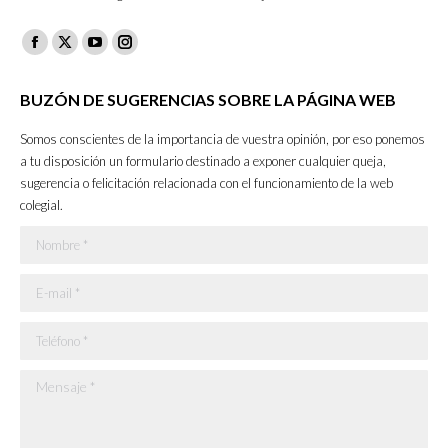
Facebook
X
YouTube
Instagram
page
page
page
page
BUZÓN DE SUGERENCIAS SOBRE LA PÁGINA WEB
opens
opens
opens
opens
in
in
in
in
Somos conscientes de la importancia de vuestra opinión, por eso ponemos
new
new
new
new
a tu disposición un formulario destinado a exponer cualquier queja,
sugerencia o felicitación relacionada con el funcionamiento de la web
window
window
window
window
colegial.
Nombre *
E-mail *
Teléfono *
Mensaje *