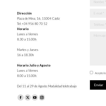
Nombre *
E-mail *
Dirección
Plaza de Mina, 16, 11004 Cádiz
Teléfono *
Tel: +34 956 80 70 52
Horario
Lunes a Viernes
Mensaje *
8.30 a 15.00h
Martes y Jueves
16 a 18.30h
Horario Julio y Agosto
Lunes a Viernes
Acepto l
8.00 a 15.00h
Enviar
Del 11 al 29 de Agosto: Modalidad teletrabajo
Facebook
X
YouTube
Instagram