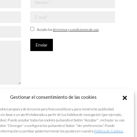
Nombre *
E-mail *
Acepto los
términos y condiciones de uso
Enviar
Gestionar el consentimiento de las cookies
okies propias y de terceros para fines analíticos y para mostrarte publicidad
 en base a un perfil elaborado a partir de tus hábitos de navegación (por ejemplo,
adas). Puede aceptar todas las cookies pulsando el botón "Aceptar" , rechazar su uso
otón "Denegar" o configurarlas pulsando el botón “Ver preferencias”. Puede
información o cambiar posteriormente los ajustes en nuestra
Política de Cookies.