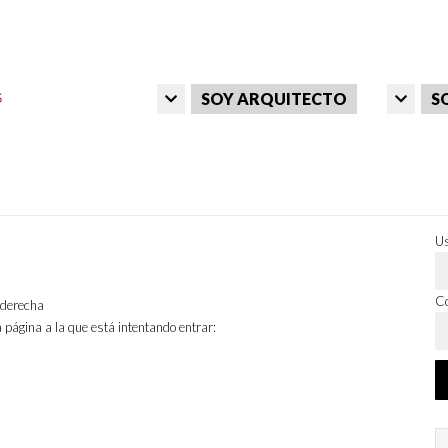
SOY ARQUITECTO
S
Us
Co
a derecha
 página a la que está intentando entrar: