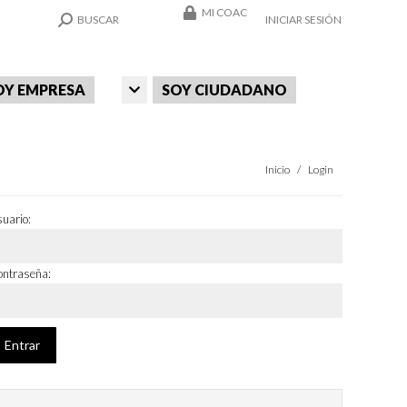
MI COAC
SEARCH:
BUSCAR
INICIAR SESIÓN
OY EMPRESA
SOY CIUDADANO
Estás aquí:
Inicio
Login
uario:
ntraseña: