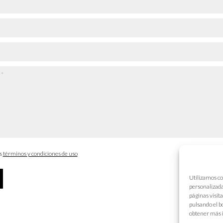
os
términos y condiciones de uso
Utilizamos co
personalizada
páginas visit
pulsando el b
obtener más 