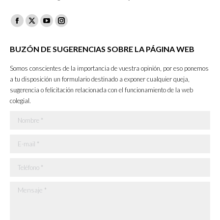
Facebook
X
YouTube
Instagram
page
page
page
page
BUZÓN DE SUGERENCIAS SOBRE LA PÁGINA WEB
opens
opens
opens
opens
in
in
in
in
Somos conscientes de la importancia de vuestra opinión, por eso ponemos
new
new
new
new
a tu disposición un formulario destinado a exponer cualquier queja,
sugerencia o felicitación relacionada con el funcionamiento de la web
window
window
window
window
colegial.
Nombre *
E-mail *
Teléfono *
Mensaje *