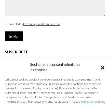
Acepto los
términos y condiciones de uso
Enviar
SUSCRÍBETE
Si no eres Colegiado y deseas recibir las noticias sobre las actividades
Gestionar el consentimiento de
que desarrolla el Colegio de Arquitectos de Cádiz
las cookies
Nombre *
Utilizamos cookies propias y de terceros para fines analíticos y para mostrarte
publicidad personalizada en base a un perfil elaborado a partir de tus hábitos de
E-mail *
navegación (por ejemplo, páginas visitadas). Puede aceptar todas las cookies
pulsando el botón "Aceptar" , rechazar su uso pulsando el botón "Denegar" o
configurarlas pulsando el botón “Ver preferencias”. Puede obtener más
Acepto los
términos y condiciones de uso
información o cambiar posteriormente los ajustes en nuestra
Política de Cookies.