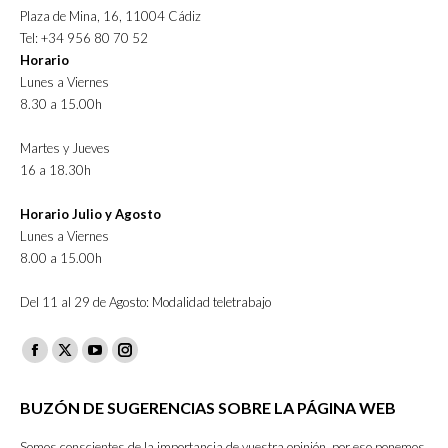
Plaza de Mina, 16, 11004 Cádiz
Tel: +34 956 80 70 52
Horario
Lunes a Viernes
8.30 a 15.00h
Martes y Jueves
16 a 18.30h
Horario Julio y Agosto
Lunes a Viernes
8.00 a 15.00h
Del 11 al 29 de Agosto: Modalidad teletrabajo
Facebook
X
YouTube
Instagram
page
page
page
page
BUZÓN DE SUGERENCIAS SOBRE LA PÁGINA WEB
opens
opens
opens
opens
in
in
in
in
Somos conscientes de la importancia de vuestra opinión, por eso ponemos