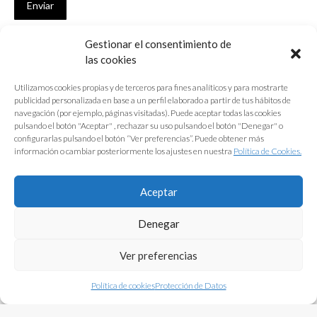
Enviar
Gestionar el consentimiento de
SUSCRÍBETE
las cookies
Si no eres Colegiado y deseas recibir las noticias sobre las actividades
Utilizamos cookies propias y de terceros para fines analíticos y para mostrarte
que desarrolla el Colegio de Arquitectos de Cádiz
publicidad personalizada en base a un perfil elaborado a partir de tus hábitos de
navegación (por ejemplo, páginas visitadas). Puede aceptar todas las cookies
Nombre *
pulsando el botón "Aceptar" , rechazar su uso pulsando el botón "Denegar" o
configurarlas pulsando el botón “Ver preferencias”. Puede obtener más
E-mail *
información o cambiar posteriormente los ajustes en nuestra
Política de Cookies.
Acepto los
términos y condiciones de uso
Aceptar
Enviar
Denegar
Ver preferencias
Política de cookies
Protección de Datos