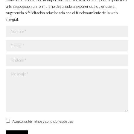
new
new
new
new
a tu disposición un formulario destinado a exponer cualquier queja,
sugerencia o felicitación relacionada con el funcionamiento de la web
window
window
window
window
colegial.
Nombre *
E-mail *
Teléfono *
Mensaje *
Acepto los
términos y condiciones de uso